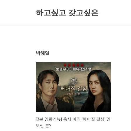
하고싶고 갖고싶은
박해일
[3분 영화리뷰] 혹시 아직 '헤어질 결심' 안
보신 분?