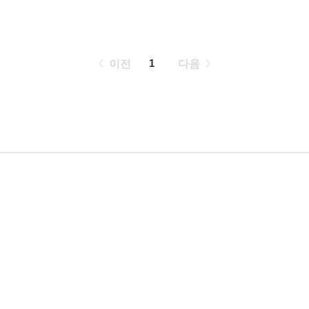
페
1
이전
다음
이
징