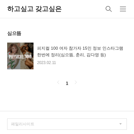
하고싶고 갖고싶은
검
메
색
뉴
심으뜸
피지컬 100 여자 참가자 15인 정보 인스타그램
한번에 정리(심으뜸, 춘리, 김다영 등)
2023.02.11
페
1
이
징