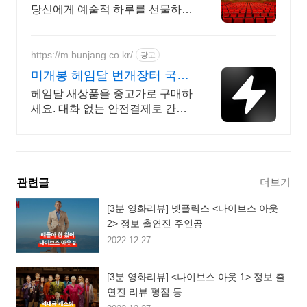
당신에게 예술적 하루를 선물하세
요 클래식과 미술, 연극과 영화와
문학까지 누구나 칼럼니스트가 될
수 있습니다.
https://m.bunjang.co.kr/
광고
미개봉 헤임달 번개장터 국내
최대 브랜드 중고거래
헤임달 새상품을 중고가로 구매하
세요. 대화 없는 안전결제로 간편
하게! 전국 각지에서 올라오는 전
국구 최다 상품 매일 10만 개 이상
의 신규 상품 업로드
더보기
관련글
[3분 영화리뷰] 넷플릭스 <나이브스 아웃
2> 정보 출연진 주인공
2022.12.27
[3분 영화리뷰] <나이브스 아웃 1> 정보 출
연진 리뷰 평점 등