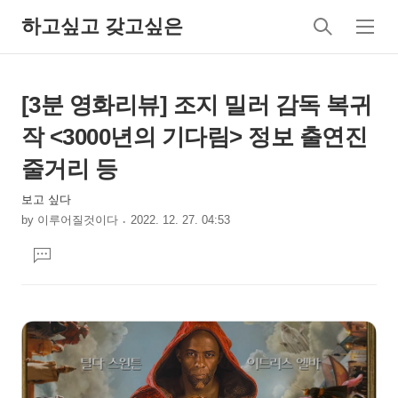
하고싶고 갖고싶은
검
메
색
뉴
상
본
[3분 영화리뷰] 조지 밀러 감독 복귀
문
세
작 <3000년의 기다림> 정보 출연진
제
컨
목
줄거리 등
텐
츠
보고 싶다
by
이루어질것이다
2022. 12. 27. 04:53
본
댓
문
글
달
기