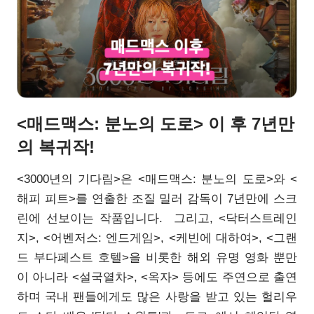
<매드맥스: 분노의 도로> 이 후 7년만
의 복귀작!
<3000년의 기다림>은 <매드맥스: 분노의 도로>와 <
해피 피트>를 연출한 조질 밀러 감독이 7년만에 스크
린에 선보이는 작품입니다. 그리고, <닥터스트레인
지>, <어벤저스: 엔드게임>, <케빈에 대하여>, <그랜
드 부다페스트 호텔>을 비롯한 해외 유명 영화 뿐만
이 아니라 <설국열차>, <옥자> 등에도 주연으로 출연
하며 국내 팬들에게도 많은 사랑을 받고 있는 헐리우