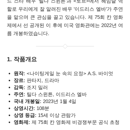
드 스타 배우 '틸다 스윈튼'과 <토르>에서 헤임달 역
할로 우리에게 잘 알려진 배우 '이드리스 엘바'가 주연
을 맡으며 큰 관심을 끌고 있습니다. 제 75회 칸 영화
제에서 선 공개된 이 후에 미국 영화관에는 2022년 여
름 개봉하였습니다.
1. 작품개요
원작:
<나이팅게일 눈 속의 요정>
A.S. 바이엇
장르:
판타지, 드라마
감독:
조지 밀러
주연:
틸다 스윈튼, 이드리스 엘바
국내 개봉일:
2023
년 1월 4일
상영시간:
108
분
상영 등급:
15세 이상
관람가
영화제:
제 75회 칸 영화제 비경쟁부문 공식 초청