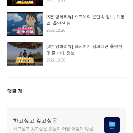
2022.12.27
[3분 영화리뷰] 스즈메의 문단속 정보, 개봉
일, 출연진 등
2022.12.26
[3분 영화리뷰] 크레이지 컴페티션 출연진
및 줄거리, 정보
2022.12.26
댓
댓글
개
글
영
역
하고싶고 갖고싶은
하고싶고 갖고싶은 것들이 어쩜 이렇게 많을