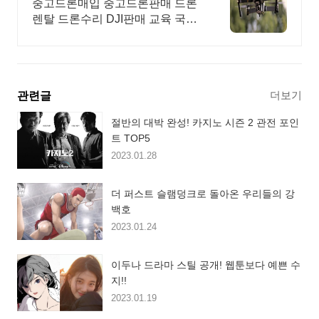
문의환영!
중고드론매입 중고드론판매 드론
렌탈 드론수리 DJI판매 교육 국가
자격증취득 드론 판매 구매 문의
환영
더보기
관련글
절반의 대박 완성! 카지노 시즌 2 관전 포인
트 TOP5
2023.01.28
더 퍼스트 슬램덩크로 돌아온 우리들의 강
백호
2023.01.24
이두나 드라마 스틸 공개! 웹툰보다 예쁜 수
지!!
2023.01.19