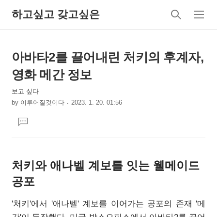
하고싶고 갖고싶은
검
메
색
뉴
상
본
아바타2를 끌어내린 처키의 후계자,
문
세
영화 메간 정보
제
컨
목
보고 싶다
텐
by
이루어질것이다
2023. 1. 20. 01:56
츠
본
댓
문
글
달
기
처키와 애나벨 계보를 잇는 웰메이드
공포
'처키'에서 '애나벨' 계보를 이어가는 공포의 존재 '메