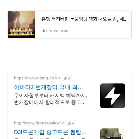
흥행 터져버린 눈물펑펑 영화! <오늘 밤, 세계에서 이 사랑이 사라진다 해도> 작품정보, 줄거리,
do-have.com
https://m.bunjang.co.kr/
광고
아바타2 번개장터 국내 최대
브랜드 중고거래
무이자할부부터 캐시백 혜택까지,
번개장터에서 합리적으로 중고거
래 하세요 전국 각지에서 올라오
는 전국구 최다 상품 매일 10만 개
이상의 신규 상품 업로드
http://www.dronereview.kr
광고
DJI드론매입 중고드론 렌탈