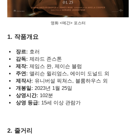
영화 <메간> 포스터
1. 작품개요
장르:
호러
감독:
제라드 존스톤
제작:
제임스 완, 제이슨 블럼
주연:
앨리슨 윌리엄스, 에이미 도널드 외
제작사:
유니버설 픽쳐스, 블룸하우스 외
개봉일:
2023
년 1월 25일
상영시간:
102
분
상영 등급:
15세 이상
관람가
2. 줄거리