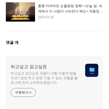
흥행 터져버린 눈물펑펑 영화! <오늘 밤, 세
계에서 이 사랑이 사라진다 해도> 작품정
보, 줄거리, 리뷰, 평점 등 총정리!
2023.01.18
댓
댓글
개
글
영
역
하고싶고 갖고싶은
하고싶고 갖고싶은 것들이 어쩜 이렇게 많을
까요? 당장 하고 당장 가질 수 없는 것들을 블
로그에 먼저 소유해보겠습니다.
구독하기